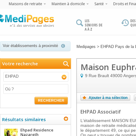
Maisons de retraite
Maintien à domicile
Santé
Droits et Fin
LES
DES
SENIORS DE
QU
A À Z
Voir établissements à proximité
>
Medipages
EHPAD Pays de la L
Votre recherche
Maison Euphra
9 Rue Brault
49000
Anger
EHPAD
Ajouter à ma sélection
RECHERCHER
EHPAD Associatif
Résultats similaires
L'établissement MAISON E
maison de retraite médicalis
Ehpad Residence
le département 49, ce qui pe
Nazareth
On peut y trouver de nombreu