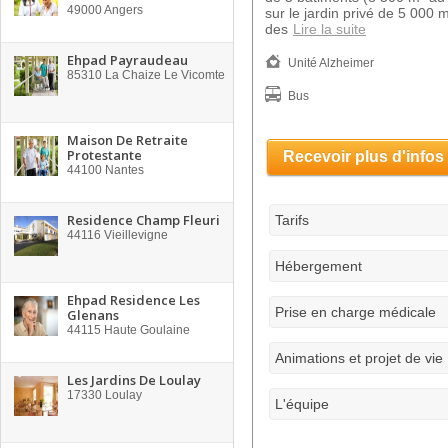
49000
Angers
sur le jardin privé de 5 000 
des
Lire la suite
Ehpad Payraudeau
Unité Alzheimer
85310
La Chaize Le Vicomte
Bus
Maison De Retraite
Protestante
Recevoir plus d'infos
44100
Nantes
Residence Champ Fleuri
Tarifs
44116
Vieillevigne
Hébergement
Ehpad Residence Les
Prise en charge médicale
Glenans
44115
Haute Goulaine
Animations et projet de vie
Les Jardins De Loulay
17330
Loulay
L'équipe