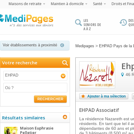
Maisons de retraite
Maintien à domicile
Santé
Droits et Fin
LES
DES
SENIORS DE
QU
A À Z
Voir établissements à proximité
>
Medipages
EHPAD Pays de la L
Votre recherche
Ehp
46 
EHPAD
Ajouter à ma sélection
RECHERCHER
EHPAD Associatif
Résultats similaires
La résidence Nazareth est u
résidents. En tant que tel il
Maison Euphrasie
dépendantes de 60 ans et pl
Pelletier
de 3 bâtiments (8 500 m² au 