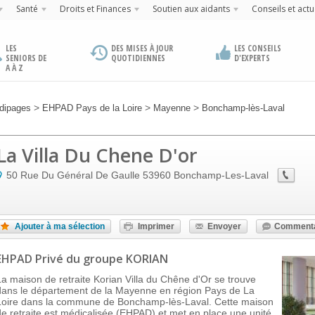
Santé
Droits et Finances
Soutien aux aidants
Conseils et actu
LES
DES MISES À JOUR
LES CONSEILS
SENIORS DE
QUOTIDIENNES
D'EXPERTS
A À Z
>
>
>
dipages
EHPAD Pays de la Loire
Mayenne
Bonchamp-lès-Laval
La Villa Du Chene D'or
50 Rue Du Général De Gaulle
53960
Bonchamp-Les-Laval
Ajouter à ma sélection
Imprimer
Envoyer
Commenta
EHPAD Privé
du groupe KORIAN
La maison de retraite Korian Villa du Chêne d'Or se trouve
dans le département de la Mayenne en région Pays de La
Loire dans la commune de Bonchamp-lès-Laval. Cette maison
de retraite est médicalisée (EHPAD) et met en place une unité