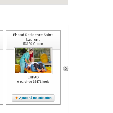
Ehpad Residence Saint
Korian Le Castelli
Laurent
53970
L'huisserie
53120
Gorron
EHPAD
EHPAD
À partir de
1647
€
/mois
À partir de
1912
€
/mois
Ajouter à ma sélection
Ajouter à ma sélection