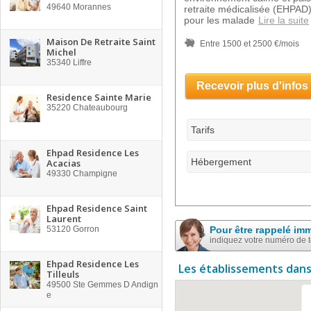
49640
Morannes
retraite médicalisée (EHPAD),
pour les malade
Lire la suite
Maison De Retraite Saint
Entre 1500 et 2500 €/mois
Michel
35340
Liffre
Recevoir plus d'infos
Residence Sainte Marie
35220
Chateaubourg
Tarifs
Ehpad Residence Les
Hébergement
Acacias
49330
Champigne
Ehpad Residence Saint
Laurent
53120
Gorron
Pour être rappelé im
indiquez votre numéro de 
Ehpad Residence Les
Les établissements dans
Tilleuls
49500
Ste Gemmes D Andign
e