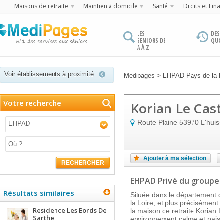
Maisons de retraite
Maintien à domicile
Santé
Droits et Fin
LES
DES
SENIORS DE
QU
A À Z
Voir établissements à proximité
>
Medipages
EHPAD Pays de la L
Votre recherche
Korian Le Cast
Route Plaine
53970
L'huis
EHPAD
Ajouter à ma sélection
RECHERCHER
EHPAD Privé
du groupe
Résultats similaires
Située dans le département 
la Loire, et plus précisémen
Residence Les Bords De
la maison de retraite Korian L
Sarthe
environnement calme et pais