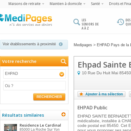
Maisons de retraite
Maintien à domicile
Santé
Droits et Fin
LES
DES
SENIORS DE
QU
A À Z
Voir établissements à proximité
>
Medipages
EHPAD Pays de la L
Votre recherche
Ehpad Sainte 
10 Rue Du Huit Mai
85450
EHPAD
Ajouter à ma sélection
RECHERCHER
EHPAD Public
Résultats similaires
EHPAD SAINTE BERNADETTE 
médicalisée, installée à C
Residence Le Cardinal
code postal est 85450. Cet 
85000
La Roche Sur Yon
pour vous proposer ses servi