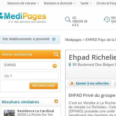
Maisons de retraite
Maintien à domicile
Santé
Droits et Fin
LES
DES
SENIORS DE
QU
A À Z
Voir établissements à proximité
>
Medipages
EHPAD Pays de la L
Votre recherche
Ehpad Richeli
96 Boulevard Des Belges
EHPAD
Ajouter à ma sélection
RECHERCHER
EHPAD Privé
du groupe
Résultats similaires
C'est en Vendée à La Roche-
de retraite Le Richelieu. Cet
Residence Le Cardinal
(EPHAD) possède une unité d
85000
La Roche Sur Yon
bénéficient des bienfaits de 