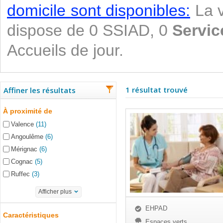
domicile sont disponibles:
La v
dispose de 0 SSIAD, 0
Servic
Accueils de jour.
1 résultat trouvé
Affiner les résultats
À proximité de
Valence
(11)
Angoulême
(6)
Mérignac
(6)
Cognac
(5)
Ruffec
(3)
Afficher plus
EHPAD
Caractéristiques
Espaces verts