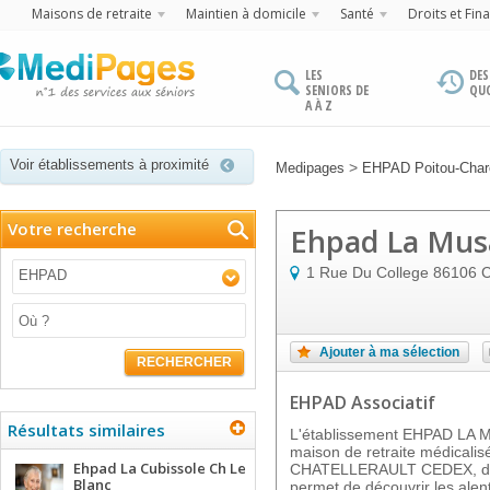
Maisons de retraite
Maintien à domicile
Santé
Droits et Fin
LES
DES
SENIORS DE
QU
A À Z
Voir établissements à proximité
>
Medipages
EHPAD Poitou-Char
Votre recherche
Ehpad La Musa
1 Rue Du College
86106
C
EHPAD
Ajouter à ma sélection
RECHERCHER
EHPAD Associatif
Résultats similaires
L'établissement EHPAD LA 
maison de retraite médicalisé
Ehpad La Cubissole Ch Le
CHATELLERAULT CEDEX, dans
Blanc
permet de découvrir les alen