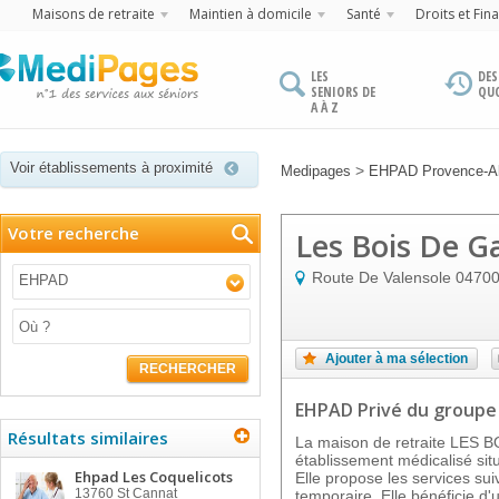
Maisons de retraite
Maintien à domicile
Santé
Droits et Fin
LES
DES
SENIORS DE
QU
A À Z
Voir établissements à proximité
>
Medipages
EHPAD Provence-Al
Votre recherche
Les Bois De G
Route De Valensole
0470
EHPAD
Ajouter à ma sélection
RECHERCHER
EHPAD Privé
du groupe
Résultats similaires
La maison de retraite LES 
établissement médicalisé si
Ehpad Les Coquelicots
Elle propose les services sui
13760
St Cannat
temporaire. Elle bénéficie d'