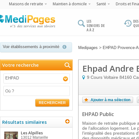
Maisons de retraite
Maintien à domicile
Santé
Droits et Fin
LES
DES
SENIORS DE
QU
A À Z
Voir établissements à proximité
>
Medipages
EHPAD Provence-Al
Votre recherche
Ehpad Andre 
9 Cours Voltaire
84160
Ca
EHPAD
Ajouter à ma sélection
RECHERCHER
EHPAD Public
Résultats similaires
Maison de retraite publique ag
de l'allocation logement. Le
Les Alpilles
l'intégralité des prestation
13012
Marseille
des dispositifs médicaux et 