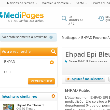
Maisons de retraite
Maintien à domicile
Santé
Droits et Fin
LES
DES
SENIORS DE
QU
A À Z
Voir établissements à proximité
>
Medipages
EHPAD Provence-Al
Votre recherche
Ehpad Epi Ble
None
04410
Puimoisson
EHPAD
Ajouter à ma sélection
RECHERCHER
EHPAD Public
Résultats similaires
L'établissement EHPAD EPI B
médicalisée. Elle se situe 
Ehpad De Thoard
département 04, ce qui perme
04380
Thoard
peut y trouver de nombreuses