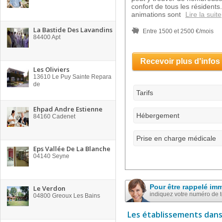
confort de tous les résident
animations sont
Lire la suite
La Bastide Des Lavandins
Entre 1500 et 2500 €/mois
84400
Apt
Recevoir plus d'infos
Les Oliviers
13610
Le Puy Sainte Repara
de
Tarifs
Ehpad Andre Estienne
Hébergement
84160
Cadenet
Prise en charge médicale
Eps Vallée De La Blanche
04140
Seyne
Pour être rappelé im
Le Verdon
indiquez votre numéro de 
04800
Greoux Les Bains
Les établissements dans