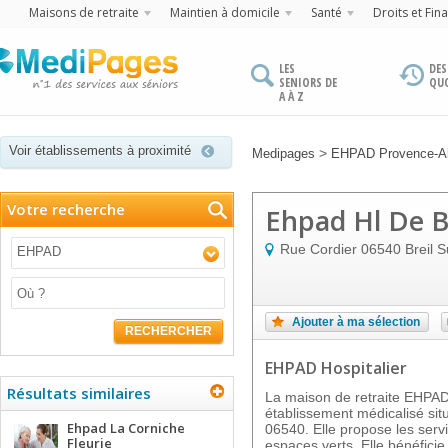
Maisons de retraite
Maintien à domicile
Santé
Droits et Fin
LES
DES
SENIORS DE
QU
A À Z
Voir établissements à proximité
>
Medipages
EHPAD Provence-Al
Votre recherche
Ehpad Hl De B
Rue Cordier
06540
Breil 
EHPAD
Ajouter à ma sélection
RECHERCHER
EHPAD Hospitalier
Résultats similaires
La maison de retraite EHPA
établissement médicalisé si
Ehpad La Corniche
06540. Elle propose les servi
Fleurie
espaces verts. Elle bénéfici