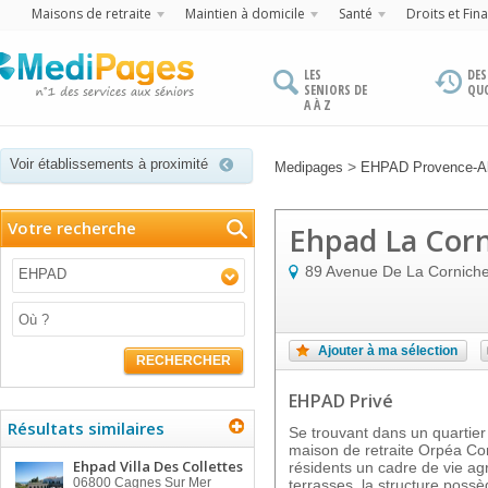
Maisons de retraite
Maintien à domicile
Santé
Droits et Fin
LES
DES
SENIORS DE
QU
A À Z
Voir établissements à proximité
>
Medipages
EHPAD Provence-Al
Votre recherche
Ehpad La Corn
89 Avenue De La Corniche
EHPAD
Ajouter à ma sélection
RECHERCHER
EHPAD Privé
Résultats similaires
Se trouvant dans un quartier 
maison de retraite Orpéa Cor
Ehpad Villa Des Collettes
résidents un cadre de vie agr
06800
Cagnes Sur Mer
terrasses, la structure pos