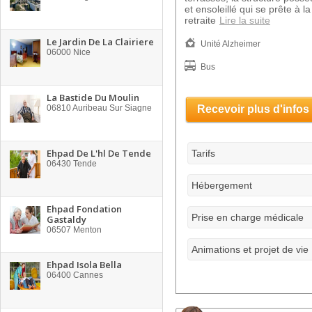
et ensoleillé qui se prête à 
retraite
Lire la suite
Le Jardin De La Clairiere
Unité Alzheimer
06000
Nice
Bus
La Bastide Du Moulin
06810
Auribeau Sur Siagne
Recevoir plus d'infos
Ehpad De L'hl De Tende
Tarifs
06430
Tende
Hébergement
Ehpad Fondation
Prise en charge médicale
Gastaldy
06507
Menton
Animations et projet de vie
Ehpad Isola Bella
06400
Cannes