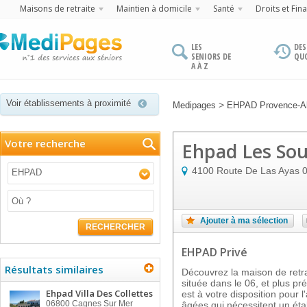
Maisons de retraite
Maintien à domicile
Santé
Droits et Fin
LES
DES
SENIORS DE
QU
A À Z
Voir établissements à proximité
>
Medipages
EHPAD Provence-Al
Votre recherche
Ehpad Les So
4100 Route De Las Ayas
EHPAD
Ajouter à ma sélection
RECHERCHER
EHPAD Privé
Résultats similaires
Découvrez la maison de re
située dans le 06, et plus 
Ehpad Villa Des Collettes
est à votre disposition pou
06800
Cagnes Sur Mer
âgées qui nécessitent un ét