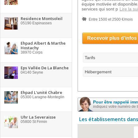
équipe motivée et disponible
services qui sont p
Lire la su
Residence Montsoleil
Entre 1500 et 2500 €/mois
05190
Espinasses
Recevoir plus d'infos
Ehpad Albert & Marthe
Hostachy
38970
Corps
Tarifs
Eps Vallée De La Blanche
Hébergement
04140
Seyne
Ehpad L'unité Chabre
05300
Laragne-Monteglin
Pour être rappelé im
indiquez votre numéro de 
Uhr La Severaisse
Les établissements dans
05800
St Firmin