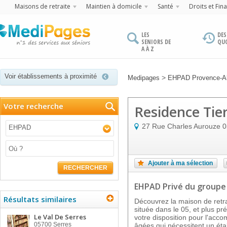
Maisons de retraite
Maintien à domicile
Santé
Droits et Fin
LES
DES
SENIORS DE
QU
A À Z
Voir établissements à proximité
>
Medipages
EHPAD Provence-Al
Votre recherche
Residence Tie
27 Rue Charles Aurouze
0
EHPAD
Ajouter à ma sélection
RECHERCHER
EHPAD Privé
du group
Résultats similaires
Découvrez la maison de re
située dans le 05, et plus p
Le Val De Serres
votre disposition pour l'ac
05700
Serres
âgées qui nécessitent un ét