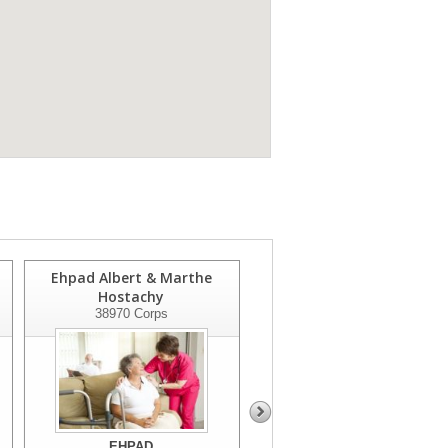
Ehpad Albert & Marthe
Ehpad Le Parc Domene
Hostachy
38420
Domene
38970
Corps
EHPAD
EHPAD