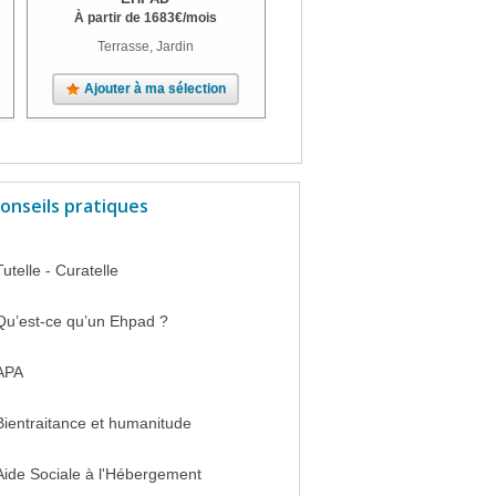
À partir de
1683
€
/mois
À partir de
1922
€
/mois
Terrasse, Jardin
Terrasse, Parc
Ajouter à ma sélection
Ajouter à ma sélection
onseils pratiques
Tutelle - Curatelle
Qu’est-ce qu’un Ehpad ?
APA
Bientraitance et humanitude
Aide Sociale à l'Hébergement