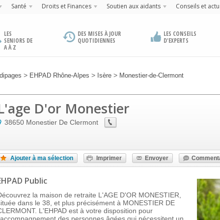
Santé
Droits et Finances
Soutien aux aidants
Conseils et actu
LES
DES MISES À JOUR
LES CONSEILS
SENIORS DE
QUOTIDIENNES
D'EXPERTS
A À Z
>
>
>
dipages
EHPAD Rhône-Alpes
Isère
Monestier-de-Clermont
L'age D'or Monestier
38650
Monestier De Clermont
Ajouter à ma sélection
Imprimer
Envoyer
Commenta
EHPAD Public
Découvrez la maison de retraite L'AGE D'OR MONESTIER,
située dans le 38, et plus précisément à MONESTIER DE
CLERMONT. L'EHPAD est à votre disposition pour
l'accompagnement des personnes âgées qui nécessitent un