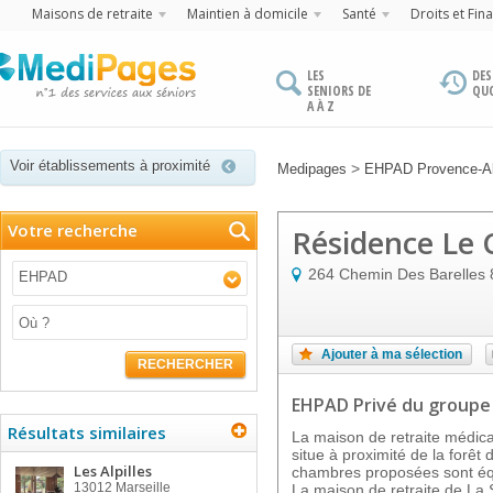
Maisons de retraite
Maintien à domicile
Santé
Droits et Fin
LES
DES
SENIORS DE
QU
A À Z
Voir établissements à proximité
>
Medipages
EHPAD Provence-Al
Votre recherche
Résidence Le C
264 Chemin Des Barelles
EHPAD
Ajouter à ma sélection
RECHERCHER
EHPAD Privé
du groupe
Résultats similaires
La maison de retraite médic
situe à proximité de la forê
Les Alpilles
chambres proposées sont équ
13012
Marseille
La maison de retraite de La 