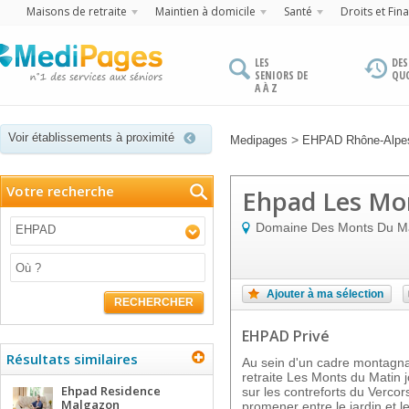
Maisons de retraite
Maintien à domicile
Santé
Droits et Fin
LES
DES
SENIORS DE
QU
A À Z
Voir établissements à proximité
>
Medipages
EHPAD Rhône-Alpe
Votre recherche
Ehpad Les Mo
Domaine Des Monts Du Ma
EHPAD
Ajouter à ma sélection
RECHERCHER
EHPAD Privé
Résultats similaires
Au sein d'un cadre montagnar
retraite Les Monts du Matin 
Ehpad Residence
sur les contreforts du Verco
Malgazon
promener entre le jardin et l