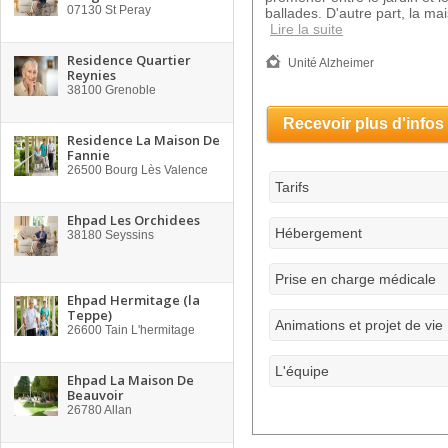
07130
St Peray
ballades. D'autre part, la ma
Lire la suite
Residence Quartier
Unité Alzheimer
Reynies
38100
Grenoble
Recevoir plus d'infos
Residence La Maison De
Fannie
26500
Bourg Lès Valence
Tarifs
Ehpad Les Orchidees
Hébergement
38180
Seyssins
Prise en charge médicale
Ehpad Hermitage (la
Teppe)
Animations et projet de vie
26600
Tain L'hermitage
L'équipe
Ehpad La Maison De
Beauvoir
26780
Allan