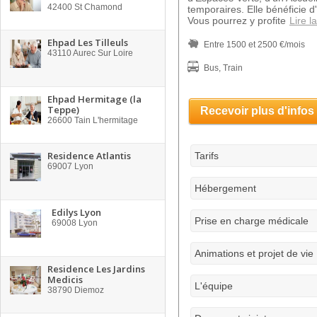
42400
St Chamond
temporaires. Elle bénéficie d'
Vous pourrez y profite
Lire l
Ehpad Les Tilleuls
Entre 1500 et 2500 €/mois
43110
Aurec Sur Loire
Bus, Train
Ehpad Hermitage (la
Teppe)
Recevoir plus d'infos
26600
Tain L'hermitage
Residence Atlantis
Tarifs
69007
Lyon
Hébergement
Edilys Lyon
Prise en charge médicale
69008
Lyon
Animations et projet de vie
Residence Les Jardins
Medicis
L'équipe
38790
Diemoz