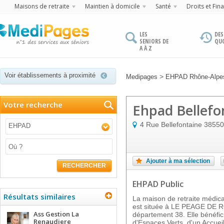
Maisons de retraite
Maintien à domicile
Santé
Droits et Fin
LES
DES
SENIORS DE
QU
A À Z
Voir établissements à proximité
>
Medipages
EHPAD Rhône-Alpe
Votre recherche
Ehpad Bellefo
4 Rue Bellefontaine
38550
EHPAD
Ajouter à ma sélection
RECHERCHER
EHPAD Public
Résultats similaires
La maison de retraite méd
est située à LE PEAGE DE 
Ass Gestion La
département 38. Elle bénéfic
Renaudiere
d'Espaces Verts, d'un Accueil