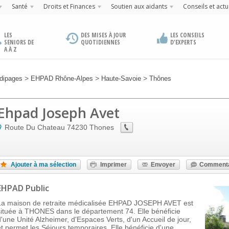
Santé
Droits et Finances
Soutien aux aidants
Conseils et actu
LES
DES MISES À JOUR
LES CONSEILS
SENIORS DE
QUOTIDIENNES
D'EXPERTS
A À Z
>
>
>
dipages
EHPAD Rhône-Alpes
Haute-Savoie
Thônes
Ehpad Joseph Avet
Route Du Chateau
74230
Thones
Ajouter à ma sélection
Imprimer
Envoyer
Commenta
EHPAD Public
La maison de retraite médicalisée EHPAD JOSEPH AVET est
située à THONES dans le département 74. Elle bénéficie
d'une Unité Alzheimer, d'Espaces Verts, d'un Accueil de jour,
et permet les Séjours temporaires. Elle bénéficie d'une