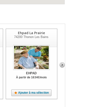
Ehpad La Prairie
Ehpad Val De L'aire
74200
Thonon Les Bains
74164
Saint Julien En Genevoi
Cedex
EHPAD
EHPAD
À partir de
1634
€
/mois
À partir de
1569
€
/mois
Ajouter à ma sélection
Ajouter à ma sélection