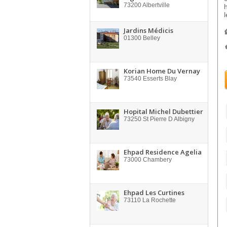
73200
Albertville
h
l
Jardins Médicis
01300
Belley
Korian Home Du Vernay
73540
Esserts Blay
Hopital Michel Dubettier
73250
St Pierre D Albigny
Ehpad Residence Agelia
73000
Chambery
Ehpad Les Curtines
73110
La Rochette