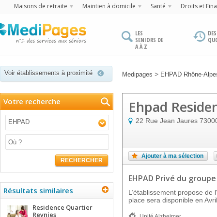
Maisons de retraite
Maintien à domicile
Santé
Droits et Fin
LES
DES
SENIORS DE
QU
A À Z
Voir établissements à proximité
>
Medipages
EHPAD Rhône-Alpe
Votre recherche
Ehpad Residen
22 Rue Jean Jaures
7300
EHPAD
Ajouter à ma sélection
RECHERCHER
EHPAD Privé
du groupe
Résultats similaires
L’établissement propose de 
place sera disponible en Avril
Residence Quartier
Reynies
Unité Alzheimer