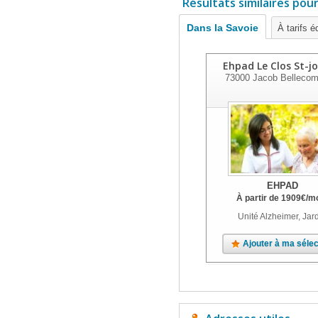
Résultats similaires pou
Dans la Savoie
À tarifs é
Ehpad Le Clos St-j
73000
Jacob Bellecom
EHPAD
À partir de
1909
€
/m
Unité Alzheimer, Jar
Ajouter à ma sélec