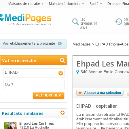
Maisons de retraite
Maintien à domicile
Santé
Droits et Fin
LES
DES
SENIORS DE
QU
A À Z
Voir établissements à proximité
>
Medipages
EHPAD Rhône-Alpe
Votre recherche
Ehpad Les Ma
540 Avenue Emile Charvo
EHPAD
Ajouter à ma sélection
RECHERCHER
EHPAD Hospitalier
Résultats similaires
La maison de retraite EHP
établissement médicalisé si
Ehpad Les Curtines
Elle propose les services sui
73110
La Rochette
temporaire. Elle bénéficie d'