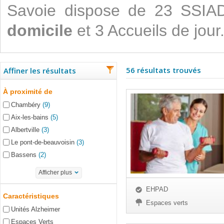
Savoie dispose de 23 SSIA
domicile
et 3 Accueils de jour
56 résultats trouvés
Affiner les résultats
À proximité de
Chambéry
(9)
Aix-les-bains
(5)
Albertville
(3)
Le pont-de-beauvoisin
(3)
Bassens
(2)
Afficher plus
EHPAD
Caractéristiques
Espaces verts
Unités Alzheimer
Espaces Verts