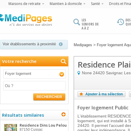
Maisons de retraite
Maintien à domicile
Santé
Droits et Fin
LES
DES
SENIORS DE
QU
A À Z
Voir établissements à proximité
>
Medipages
Foyer logement Aqui
Votre recherche
Residence Pla
None
24420
Savignac Les
Foyer logement
Ajouter à ma sélection
RECHERCHER
Foyer logement Public
Résultats similaires
L'établissement RESIDENCE
logement, qui est installé 
Residence Dins Lou Pelou
24420. Il permet l'accueil d
87150
Cussac
garder leur indépendance. I