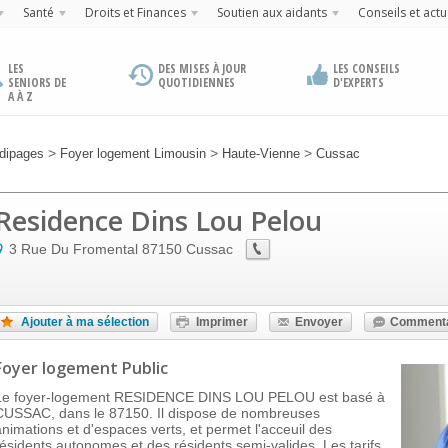
Santé
Droits et Finances
Soutien aux aidants
Conseils et actu
LES
DES MISES À JOUR
LES CONSEILS
SENIORS DE
QUOTIDIENNES
D'EXPERTS
A À Z
>
>
>
dipages
Foyer logement Limousin
Haute-Vienne
Cussac
Residence Dins Lou Pelou
3 Rue Du Fromental
87150
Cussac
Ajouter à ma sélection
Imprimer
Envoyer
Commenta
Foyer logement Public
Le foyer-logement RESIDENCE DINS LOU PELOU est basé à
CUSSAC, dans le 87150. Il dispose de nombreuses
animations et d'espaces verts, et permet l'acceuil des
résidents autonomes et des résidents semi-valides. Les tarifs