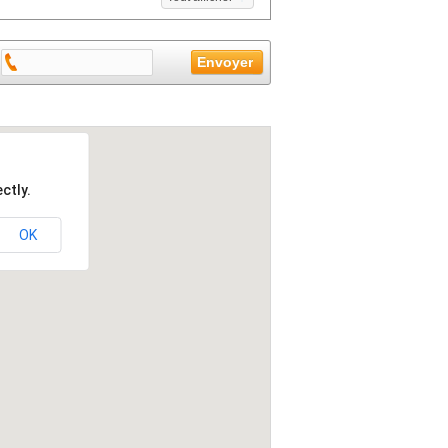
ctly.
OK