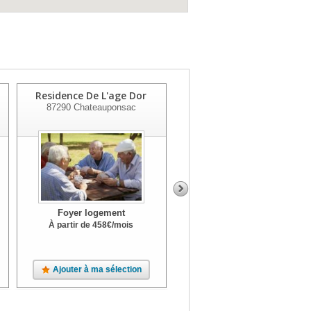
Residence De L'age Dor
Foyer Le Bon Pasteur
87290
Chateauponsac
87000
Limoges
Foyer logement
Foyer logement
À partir de
458
€
/mois
Ajouter à ma sélection
Ajouter à ma sélection