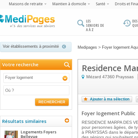
Maisons de retraite
Maintien à domicile
Santé
Droits et Fin
LES
DES
SENIORS DE
QU
A À Z
Voir établissements à proximité
>
Medipages
Foyer logement Aqui
Votre recherche
Residence Ma
Mézard
47360
Prayssas
Foyer logement
Ajouter à ma sélection
RECHERCHER
Foyer logement Public
Résultats similaires
RESIDENCE MARPA DES VER
pour personnes âgées, de type
Logements Foyers
à PRAYSSAS dans le départem
Bellevue
des séniors qui souhaitent g