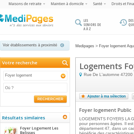
Maisons de retraite
Maintien à domicile
Santé
Droits et Fin
LES
DES
SENIORS DE
QU
A À Z
Voir établissements à proximité
>
Medipages
Foyer logement Aqui
Votre recherche
Logements Foy
Rue De L'automne
47200
Foyer logement
Ajouter à ma sélection
RECHERCHER
Foyer logement Public
Résultats similaires
LOGEMENTS FOYERS LA GRA
pour personnes âgées. Il es
Foyer Logement Les
département 47, dans un cadr
Belisses
bénéficie des caractéristique