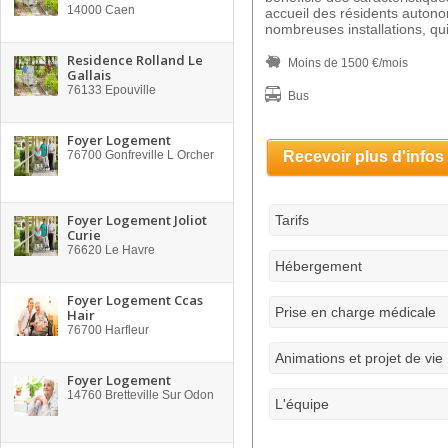
14000
Caen
accueil des résidents autono
nombreuses installations, qu
Residence Rolland Le
Moins de 1500 €/mois
Gallais
76133
Epouville
Bus
Foyer Logement
76700
Gonfreville L Orcher
Recevoir plus d'infos
Foyer Logement Joliot
Tarifs
Curie
76620
Le Havre
Hébergement
Foyer Logement Ccas
Prise en charge médicale
Hair
76700
Harfleur
Animations et projet de vie
Foyer Logement
14760
Bretteville Sur Odon
L'équipe