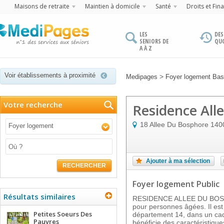
Maisons de retraite
Maintien à domicile
Santé
Droits et Fin
LES
DES
SENIORS DE
QU
A À Z
Voir établissements à proximité
>
Medipages
Foyer logement Ba
Votre recherche
Residence All
18 Allee Du Bosphore
140
Foyer logement
Ajouter à ma sélection
RECHERCHER
Foyer logement Public
Résultats similaires
RESIDENCE ALLEE DU BOSP
pour personnes âgées. Il est
Petites Soeurs Des
département 14, dans un cadr
Pauvres
bénéficie des caractéristique