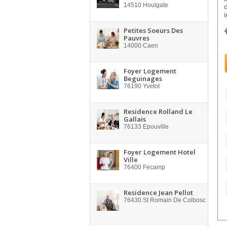
14510
Houlgate
i
Petites Soeurs Des
Pauvres
14000
Caen
Foyer Logement
Beguinages
76190
Yvetot
Residence Rolland Le
Gallais
76133
Epouville
Foyer Logement Hotel
Ville
76400
Fecamp
Residence Jean Pellot
76430
St Romain De Colbosc