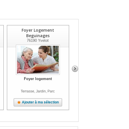
Foyer Logement
Residence Rolland Le
Beguinages
Gallais
76190
Yvetot
76133
Epouville
Foyer logement
Foyer logement
À partir de
500
€
/mois
Terrasse, Jardin, Parc
Jardin
Ajouter à ma sélection
Ajouter à ma sélection