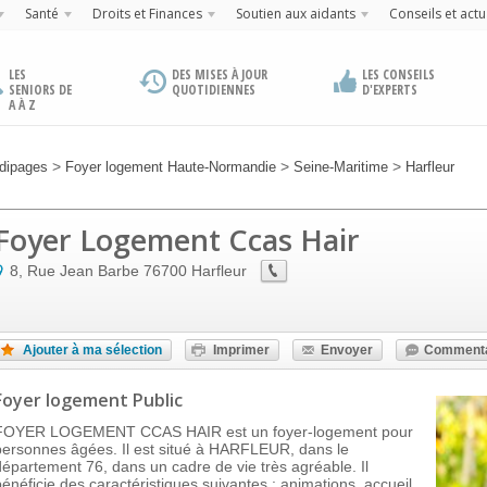
Santé
Droits et Finances
Soutien aux aidants
Conseils et actu
LES
DES MISES À JOUR
LES CONSEILS
SENIORS DE
QUOTIDIENNES
D'EXPERTS
A À Z
>
>
>
dipages
Foyer logement Haute-Normandie
Seine-Maritime
Harfleur
Foyer Logement Ccas Hair
8, Rue Jean Barbe
76700
Harfleur
Ajouter à ma sélection
Imprimer
Envoyer
Commenta
Foyer logement Public
FOYER LOGEMENT CCAS HAIR est un foyer-logement pour
personnes âgées. Il est situé à HARFLEUR, dans le
département 76, dans un cadre de vie très agréable. Il
bénéficie des caractéristiques suivantes : animations, accueil