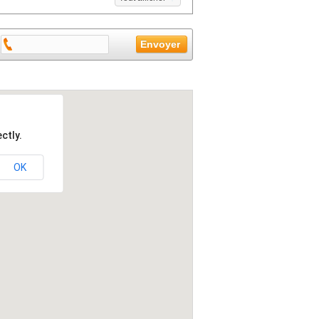
ctly.
OK