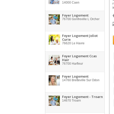
14000
Caen
i
Foyer Logement
76700
Gonfreville L Orcher
Foyer Logement Joliot
Curie
76620
Le Havre
Foyer Logement Ccas
Hair
76700
Harfleur
Foyer Logement
14760
Bretteville Sur Odon
Foyer Logement - Troarn
14670
Troarn