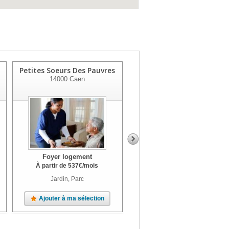
Petites Soeurs Des Pauvres
Foyer Logement
14000
Caen
14760
Bretteville Sur Odon
Foyer logement
Foyer logement
À partir de
537
€
/mois
À partir de
2307
€
/mois
Jardin, Parc
Jardin
Ajouter à ma sélection
Ajouter à ma sélection