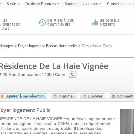
Santé
Droits et Finances
Soutien aux aidants
Conseils et actu
LES
DES MISES À JOUR
LES CONSEILS
SENIORS DE
QUOTIDIENNES
D'EXPERTS
A À Z
>
>
>
dipages
Foyer logement Basse-Normandie
Calvados
Caen
Résidence De La Haie Vignée
29 Rue Damozanne
14000
Caen
Ajouter à ma sélection
Imprimer
Envoyer
Commenta
Foyer logement Public
RÉSIDENCE DE LA HAIE VIGNÉE est un foyer-logement pour
personnes âgées. Il est situé à CAEN, dans le département
14, dans un cadre de vie très agréable. Il bénéficie des
caractéristiques suivantes : espaces verts, accueil des