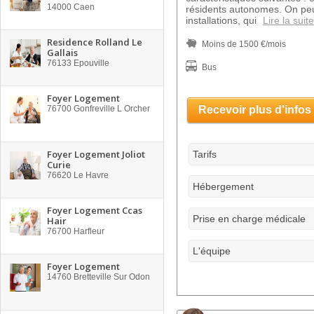
14000
Caen
résidents autonomes. On peu
installations, qui
Lire la suite
Residence Rolland Le
Moins de 1500 €/mois
Gallais
76133
Epouville
Bus
Foyer Logement
76700
Gonfreville L Orcher
Recevoir plus d'infos
Foyer Logement Joliot
Tarifs
Curie
76620
Le Havre
Hébergement
Foyer Logement Ccas
Prise en charge médicale
Hair
76700
Harfleur
L'équipe
Foyer Logement
14760
Bretteville Sur Odon