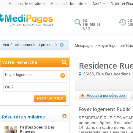
Maisons de retraite
Maintien à domicile
Santé
Droits et Fin
LES
DES
SENIORS DE
QU
A À Z
Voir établissements à proximité
>
Medipages
Foyer logement Ba
Votre recherche
Residence Rue
36/38, Rue Des Acadiens
Foyer logement
Ajouter à ma sélection
RECHERCHER
Foyer logement Public
Résultats similaires
RESIDENCE RUE DES ACADIE
personnes âgées. Il est sit
Petites Soeurs Des
14, dans un cadre de vie très
Pauvres
caractéristiques suivantes : 