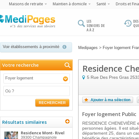
Maisons de retraite
Maintien à domicile
Santé
Droits et Fin
LES
DES
SENIORS DE
QU
A À Z
Voir établissements à proximité
>
Medipages
Foyer logement Fr
Votre recherche
Residence Che
5 Rue Des Pres Gras
253
Foyer logement
Ajouter à ma sélection
RECHERCHER
Foyer logement Public
Résultats similaires
RESIDENCE CHENEVIÈRE est
personnes âgées. Il est sit
Residence Mont- Rivel
département 25, dans un cadr
39300
Champagnole
bénéficie des caractéristique