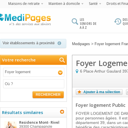
Maisons de retraite
Maintien à domicile
Santé
Droits et Fin
LES
DES
SENIORS DE
QU
A À Z
Voir établissements à proximité
>
Medipages
Foyer logement Fr
Votre recherche
Foyer Logeme
6 Place Arthur Gaulard
39
Foyer logement
Ajouter à ma sélection
RECHERCHER
Foyer logement Public
Résultats similaires
FOYER LOGEMENT DE DAMPI
pour personnes âgées. Il es
Residence Mont- Rivel
département 39, dans un cadr
39300
Champagnole
bénéficie des caractéristique