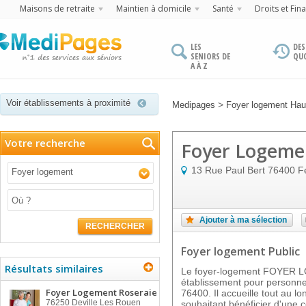
Maisons de retraite
Maintien à domicile
Santé
Droits et Fin
LES
DES
SENIORS DE
QU
A À Z
Voir établissements à proximité
>
Medipages
Foyer logement Hau
Votre recherche
Foyer Logemen
13 Rue Paul Bert
76400
F
Foyer logement
Ajouter à ma sélection
RECHERCHER
Foyer logement Public
Résultats similaires
Le foyer-logement FOYER 
établissement pour personn
Foyer Logement Roseraie
76400. Il accueille tout au l
76250
Deville Les Rouen
souhaitant bénéficier d'une 