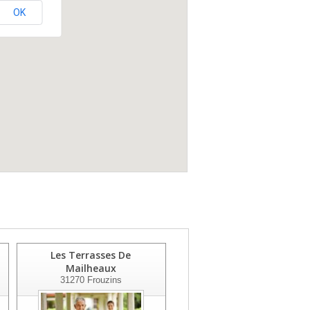
OK
Les Terrasses De
Madame Poirier
Mailheaux
31820
Pibrac
31270
Frouzins