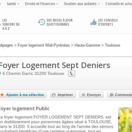
Santé
Droits et Finances
Soutien aux aidants
Conseils et actu
LES
DES MISES À JOUR
LES CONSEILS
SENIORS DE
QUOTIDIENNES
D'EXPERTS
A À Z
>
>
>
dipages
Foyer logement Midi-Pyrénées
Haute-Garonne
Toulouse
Foyer Logement Sept Deniers
6 Chemin Garric
31200
Toulouse
Ajouter à ma sélection
Imprimer
Envoyer
Commenta
Foyer logement Public
Le foyer-logement FOYER LOGEMENT SEPT DENIERS, est
un établissement pour personnes âgées situé à TOULOUSE,
dans le 31200. Il accueille tout au long de l'année des séniors
souhaitant bénéficier d'une certaine autonomie, tout en