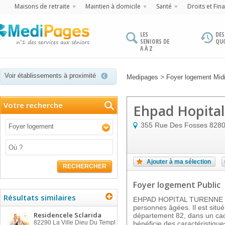
Maisons de retraite
Maintien à domicile
Santé
Droits et Fin
LES
DES
SENIORS DE
QU
A À Z
Voir établissements à proximité
>
Medipages
Foyer logement Mid
Votre recherche
Ehpad Hopita
355 Rue Des Fosses
828
Foyer logement
Ajouter à ma sélection
RECHERCHER
Foyer logement Public
Résultats similaires
EHPAD HOPITAL TURENNE es
personnes âgées. Il est sit
Residencele Sclarida
département 82, dans un cadr
82290
La Ville Dieu Du Templ
bénéficie des caractéristique