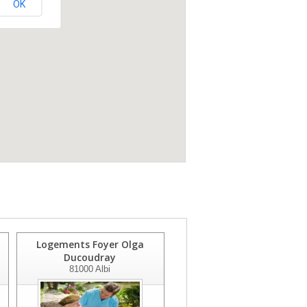
OK
Logements Foyer Olga
Residence Lou Castelou
Ducoudray
81430
Villefranche D Albigeois
81000
Albi