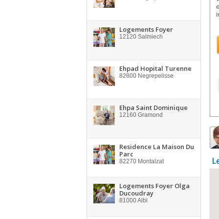
i
Logements Foyer
12120
Salmiech
Ehpad Hopital Turenne
82800
Negrepelisse
Ehpa Saint Dominique
12160
Gramond
Residence La Maison Du
Parc
L
82270
Montalzat
Logements Foyer Olga
Ducoudray
81000
Albi