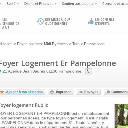
Santé
Droits et Finances
Soutien aux aidants
Conseils et actu
LES
DES MISES À JOUR
LES CONSEILS
SENIORS DE
QUOTIDIENNES
D'EXPERTS
A À Z
>
>
>
dipages
Foyer logement Midi-Pyrénées
Tarn
Pampelonne
Foyer Logement Er Pampelonne
21 Avenue Jean Jaures
81190
Pampelonne
Ajouter à ma sélection
Imprimer
Envoyer
Commenta
Foyer logement Public
FOYER LOGEMENT ER PAMPELONNE est un établissement
pour personnes âgées, de type foyer-logement. Il est installé
à PAMPELONNE dans le département 81. Toute l'année, y
vivent des séniors qui souhaitent garder leur autonomie, tout