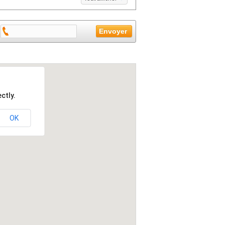
ctly.
OK