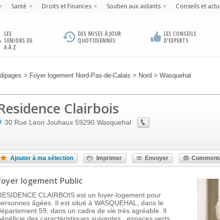
Santé
Droits et Finances
Soutien aux aidants
Conseils et actu
LES
DES MISES À JOUR
LES CONSEILS
SENIORS DE
QUOTIDIENNES
D'EXPERTS
A À Z
>
>
>
dipages
Foyer logement Nord-Pas-de-Calais
Nord
Wasquehal
Residence Clairbois
30 Rue Leon Jouhaux
59290
Wasquehal
Ajouter à ma sélection
Imprimer
Envoyer
Commenta
Foyer logement Public
RESIDENCE CLAIRBOIS est un foyer-logement pour
personnes âgées. Il est situé à WASQUEHAL, dans le
département 59, dans un cadre de vie très agréable. Il
bénéficie des caractéristiques suivantes : espaces verts,