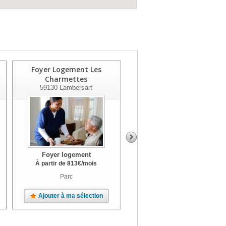
Foyer Logement Les
Foyer Logement Les
Charmettes
Capucines
59130
Lambersart
59110
La Madeleine
Foyer logement
Foyer logement
À partir de
813
€
/mois
À partir de
824
€
/mois
Parc
Ajouter à ma sélection
Ajouter à ma sélection