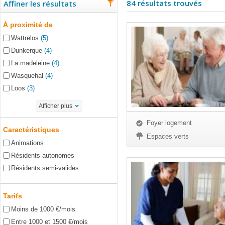
84 résultats trouvés
Affiner les résultats
À proximité de
Wattrelos
(5)
Dunkerque
(4)
La madeleine
(4)
Wasquehal
(4)
Loos
(3)
Afficher plus
Foyer logement
Caractéristiques
Espaces verts
Animations
Résidents autonomes
Résidents semi-valides
Tarifs
Moins de 1000 €/mois
Entre 1000 et 1500 €/mois