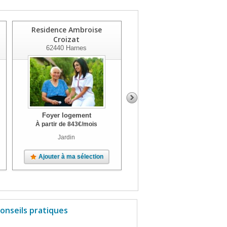
Residence Ambroise
Foyer Logement Les
Croizat
Genets
62440
Harnes
62320
Drocourt
Foyer logement
Foyer logement
À partir de
843
€
/mois
À partir de
499
€
/mois
Jardin
Parc
Ajouter à ma sélection
Ajouter à ma sélection
onseils pratiques