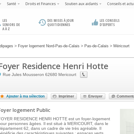
Santé
Droits et Finances
Soutien aux aidants
Conseils et actu
LES
DES MISES À JOUR
LES CONSEILS
SENIORS DE
QUOTIDIENNES
D'EXPERTS
A À Z
>
>
>
dipages
Foyer logement Nord-Pas-de-Calais
Pas-de-Calais
Méricourt
Foyer Residence Henri Hotte
Rue Jules Mousseron
62680
Mericourt
Ajouter à ma sélection
Imprimer
Envoyer
Commenta
Foyer logement Public
FOYER RESIDENCE HENRI HOTTE est un foyer-logement
pour personnes âgées. Il est situé à MERICOURT, dans le
département 62, dans un cadre de vie très agréable. Il
bénéficie des caractéristiques suivantes : espaces verts,