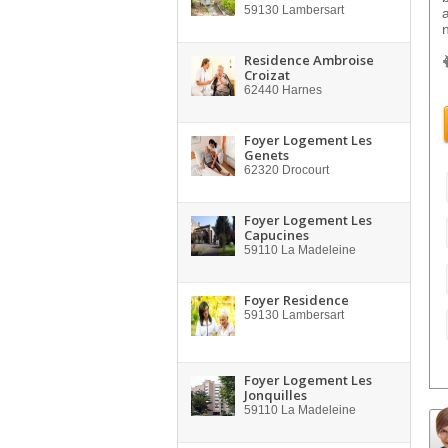
59130
Lambersart
Residence Ambroise
Croizat
62440
Harnes
Foyer Logement Les
Genets
62320
Drocourt
Foyer Logement Les
Capucines
59110
La Madeleine
Foyer Residence
59130
Lambersart
Foyer Logement Les
Jonquilles
59110
La Madeleine