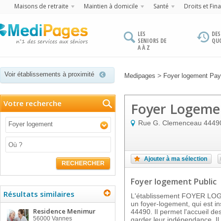
Maisons de retraite
Maintien à domicile
Santé
Droits et Fin
LES
DES
SENIORS DE
QU
A À Z
Voir établissements à proximité
>
Medipages
Foyer logement Pays
Votre recherche
Foyer Logemen
Rue G. Clemenceau
4449
Foyer logement
Ajouter à ma sélection
RECHERCHER
Foyer logement Public
Résultats similaires
L'établissement FOYER L
un foyer-logement, qui est i
Residence Menimur
44490. Il permet l'accueil d
56000
Vannes
garder leur indépendance. I