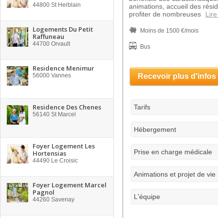
44800
St Herblain
animations, accueil des rés
profiter de nombreuses
Lire
Logements Du Petit
Moins de 1500 €/mois
Raffuneau
44700
Orvault
Bus
Residence Menimur
56000
Vannes
Recevoir plus d'infos
Residence Des Chenes
Tarifs
56140
St Marcel
Hébergement
Foyer Logement Les
Prise en charge médicale
Hortensias
44490
Le Croisic
Animations et projet de vie
Foyer Logement Marcel
Pagnol
L'équipe
44260
Savenay