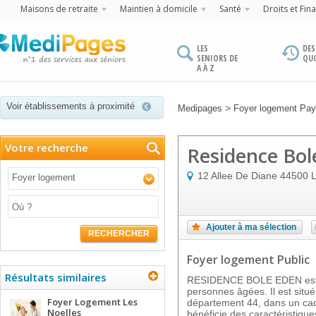
Maisons de retraite
Maintien à domicile
Santé
Droits et Fin
LES
DES
SENIORS DE
QU
A À Z
Voir établissements à proximité
>
Medipages
Foyer logement Pays
Votre recherche
Residence Bol
12 Allee De Diane
44500
L
Foyer logement
Ajouter à ma sélection
RECHERCHER
Foyer logement Public
Résultats similaires
RESIDENCE BOLE EDEN est 
personnes âgées. Il est situ
Foyer Logement Les
département 44, dans un cadr
Noelles
bénéficie des caractéristique