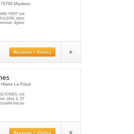
s
79700
Mauleon
EMIN VERT est
à MAULEON, dans
ersonnes âgées
Recevoir + d'infos
nes
 Hilaire La Palud
GLYCINES, est
ées situé à ST
cueille tout au
Recevoir + d'infos