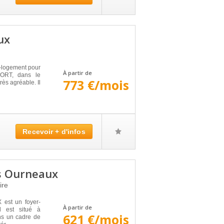
ux
-logement pour
À partir de
IORT, dans le
773 €/mois
ès agréable. Il
Recevoir + d'infos
s Ourneaux
ire
st un foyer-
À partir de
l est situé à
621 €/mois
ns un cadre de