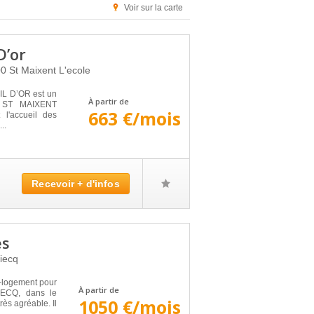
Voir sur la carte
D’or
00
St Maixent L'ecole
L D’OR est un
À partir de
 à ST MAIXENT
663 €/mois
l'accueil des
..
Recevoir + d'infos
es
iecq
logement pour
À partir de
IECQ, dans le
1050 €/mois
ès agréable. Il