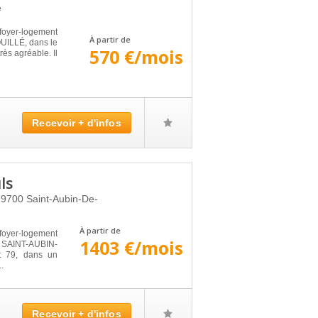
é
yer-logement
À partir de
OUILLÉ, dans le
570 €/mois
ès agréable. Il
Recevoir + d'infos
ls
79700
Saint-Aubin-De-
À partir de
oyer-logement
1403 €/mois
à SAINT-AUBIN-
t 79, dans un
..
Recevoir + d'infos