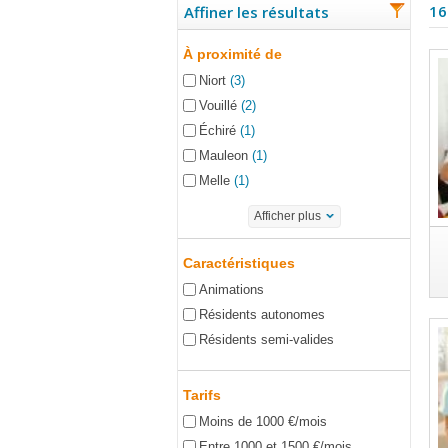
16
Affiner les résultats
À proximité de
Niort
(3)
Vouillé
(2)
Échiré
(1)
Mauleon
(1)
Melle
(1)
Afficher plus
Caractéristiques
Animations
Résidents autonomes
Résidents semi-valides
Tarifs
Moins de 1000 €/mois
Entre 1000 et 1500 €/mois