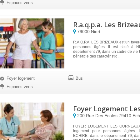
Espaces verts
R.a.q.p.a. Les Brizea
79000
Niort
R.A.Q.P.A. LES BRIZEAUX est un foyer
personnes âgées. Il est situé à N
département 79, dans un cadre de vie tr
bénéficie des caractéristiq...
Foyer logement
Bus
Espaces verts
Foyer Logement Le
200 Rue Des Ecoles
79410
Ech
FOYER LOGEMENT LES OURNEAUX e
logement pour personnes âgées. I
ECHIRE, dans le département 79, da