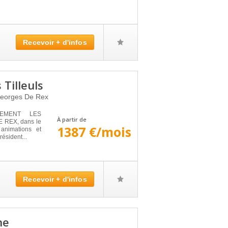
Recevoir + d'infos
Tilleuls
Georges De Rex
GEMENT LES
À partir de
 REX, dans le
1387 €/mois
animations et
résident...
Recevoir + d'infos
ne