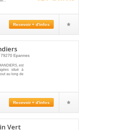
ér...
Recevoir + d'infos
ndiers
y
79270
Epannes
MANDIERS, est
âgées situé à
tout au long de
Recevoir + d'infos
in Vert