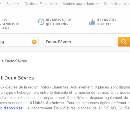
Santé
Droits et Finances
Soutien aux aidants
Conseils et actu
LES
DES MISES À JOUR
LES CONSEILS
SENIORS DE
QUOTIDIENNES
D'EXPERTS
A À Z
nt
s
>
Deux-Sèvres
t Deux-Sèvres
ux-Sèvres de la région Poitou-Charentes. Actuellement, 0 places sont dispon
un type d’hébergement entre le domicile et la maison de retraite. On y trou
ndroit plus sécurisant. Le département Deux-Sèvres dispose également de
nces-services et 14
Unités Alzheimer
. Pour les personnes âgées préférant re
t disponibles:
Le département Deux-Sèvres dispose de 18 SSIAD, 61
Se