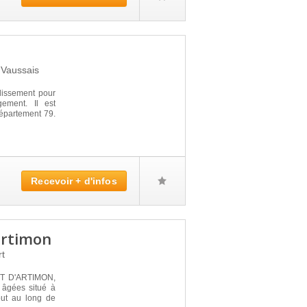
t
Vaussais
issement pour
ement. Il est
épartement 79.
Recevoir + d'infos
artimon
rt
T D'ARTIMON,
 âgées situé à
out au long de