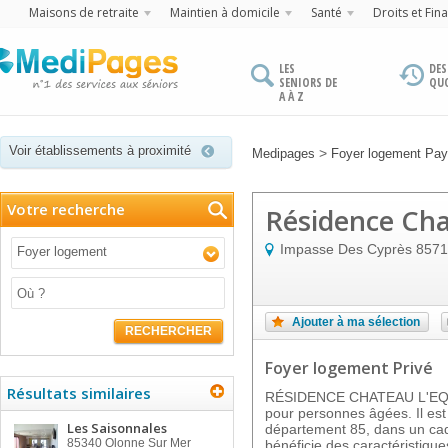
Maisons de retraite
Maintien à domicile
Santé
Droits et Fin
LES
DES
SENIORS DE
QU
A À Z
Voir établissements à proximité
>
Medipages
Foyer logement Pays
Votre recherche
Résidence Cha
Impasse Des Cyprès
8571
Foyer logement
Ajouter à ma sélection
RECHERCHER
Foyer logement Privé
Résultats similaires
RÉSIDENCE CHATEAU L'EQUA
pour personnes âgées. Il es
Les Saisonnales
département 85, dans un cadr
85340
Olonne Sur Mer
bénéficie des caractéristique