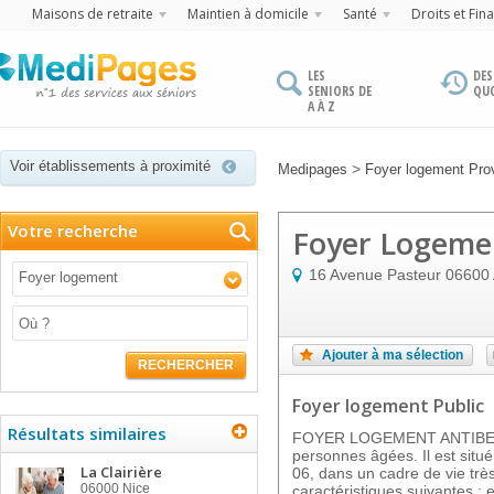
Maisons de retraite
Maintien à domicile
Santé
Droits et Fin
LES
DES
SENIORS DE
QU
A À Z
Voir établissements à proximité
>
Medipages
Foyer logement Pro
Votre recherche
Foyer Logeme
16 Avenue Pasteur
06600
Foyer logement
Ajouter à ma sélection
RECHERCHER
Foyer logement Public
Résultats similaires
FOYER LOGEMENT ANTIBES e
personnes âgées. Il est sit
La Clairière
06, dans un cadre de vie très
06000
Nice
caractéristiques suivantes : 