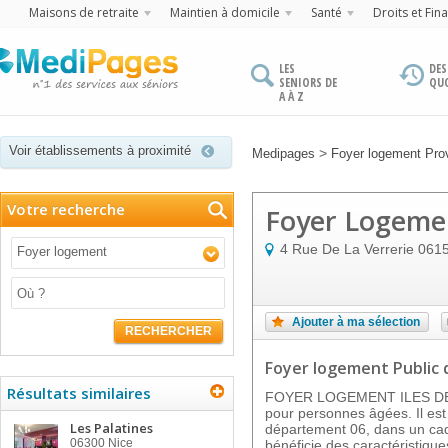
Maisons de retraite
Maintien à domicile
Santé
Droits et Fin
LES
DES
SENIORS DE
QU
A À Z
Voir établissements à proximité
>
Medipages
Foyer logement Pro
Votre recherche
Foyer Logemen
4 Rue De La Verrerie
061
Foyer logement
Ajouter à ma sélection
RECHERCHER
Foyer logement Public
Résultats similaires
FOYER LOGEMENT ILES DE L
pour personnes âgées. Il es
Les Palatines
département 06, dans un cadr
06300
Nice
bénéficie des caractéristique