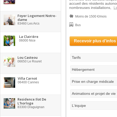
accueil des résidents autono
nombreuses installations,
Li
Foyer Logement Notre-
Moins de 1500 €/mois
dame
83460
Les Arcs
Bus
La Clairière
06000
Nice
Recevoir plus d'infos
Lou Casteou
Tarifs
06650
Le Rouret
Hébergement
Villa Carnot
Prise en charge médicale
06400
Cannes
Animations et projet de vie
Residence Ilot De
L'horloge
L'équipe
83300
Draguignan