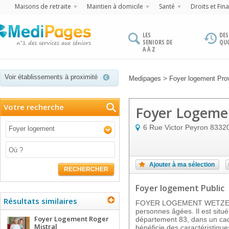
Maisons de retraite
Maintien à domicile
Santé
Droits et Fin
LES
DES
SENIORS DE
QU
A À Z
Voir établissements à proximité
>
Medipages
Foyer logement Pro
Votre recherche
Foyer Logeme
6 Rue Victor Peyron
8332
Foyer logement
Ajouter à ma sélection
RECHERCHER
Foyer logement Public
Résultats similaires
FOYER LOGEMENT WETZEL e
personnes âgées. Il est si
Foyer Logement Roger
département 83, dans un cadr
Mistral
bénéficie des caractéristique