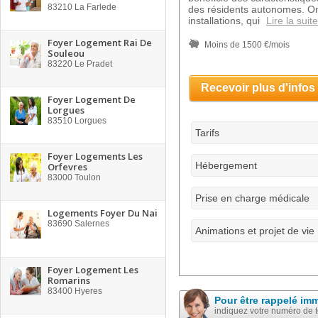
83210
La Farlede
des résidents autonomes. On
installations, qui
Lire la suite
Foyer Logement Rai De
Moins de 1500 €/mois
Souleou
83220
Le Pradet
Recevoir plus d'infos
Foyer Logement De
Lorgues
83510
Lorgues
Tarifs
Foyer Logements Les
Hébergement
Orfevres
83000
Toulon
Prise en charge médicale
Logements Foyer Du Nai
83690
Salernes
Animations et projet de vie
Foyer Logement Les
Romarins
83400
Hyeres
Pour être rappelé im
indiquez votre numéro de 