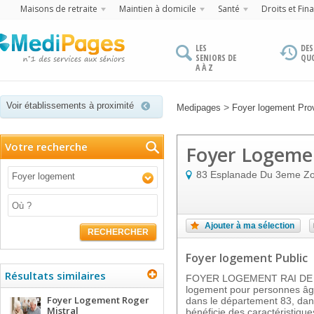
Maisons de retraite
Maintien à domicile
Santé
Droits et Fin
LES
DES
SENIORS DE
QU
A À Z
Voir établissements à proximité
>
Medipages
Foyer logement Pro
Votre recherche
Foyer Logemen
83 Esplanade Du 3eme Z
Foyer logement
Ajouter à ma sélection
RECHERCHER
Foyer logement Public
Résultats similaires
FOYER LOGEMENT RAI DE S
logement pour personnes âgé
Foyer Logement Roger
dans le département 83, dans
Mistral
bénéficie des caractéristique