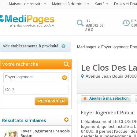
Maisons de retraite
Maintien à domicile
Santé
Droits et Fin
LES
DES
SENIORS DE
QU
A À Z
Voir établissements à proximité
>
Medipages
Foyer logement Pro
Votre recherche
Le Clos Des L
Avenue Jean Bouin
84800
Foyer logement
Ajouter à ma sélection
RECHERCHER
Foyer logement Public
Résultats similaires
L'établissement LE CLOS D
logement, qui est installé 
Foyer Logement Francois
84800. Il permet l'accueil d
Rustin
garder leur indépendance. I