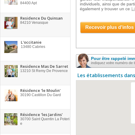
84400
Apt
individuels, ainsi que de pa
également y trouver un ce
Li
Residence Du Quinsan
84210
Venasque
Recevoir plus d'infos
L'occitanie
13480
Cabries
Pour être rappelé im
indiquez votre numéro de 
Residence Mas De Sarret
13210
St Remy De Provence
Les établissements dans
Résidence 'le Moulin'
30190
Castillon Du Gard
Résidence 'les Jardins'
30700
Saint Quentin La Poteri
e