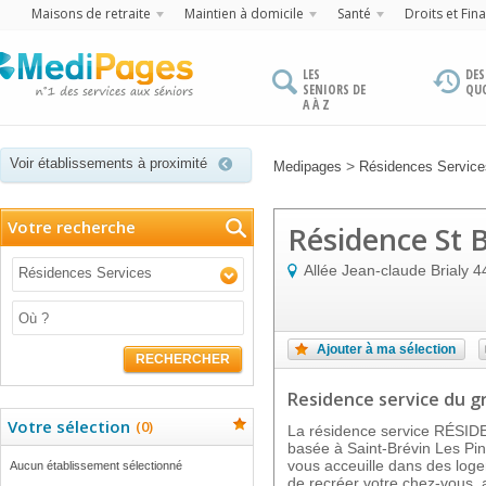
Maisons de retraite
Maintien à domicile
Santé
Droits et Fin
LES
DES
SENIORS DE
QU
A À Z
Voir établissements à proximité
>
Medipages
Résidences Services
Votre recherche
Résidence St B
Allée Jean-claude Brialy
4
Résidences Services
Ajouter à ma sélection
RECHERCHER
Residence service
du g
Votre sélection
(
0
)
La résidence service RÉSI
basée à Saint-Brévin Les Pin
vous acceuille dans des loge
Aucun établissement sélectionné
de recréer votre chez-vous, 